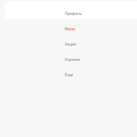
Подарочные сертификаты
ПОПУЛЯРНОЕ
СПЕЦИАЛЬНЫЕ ПРЕДЛОЖЕНИЯ 🔥
КОМБО
ПИЦЦА
СЕТЫ РОЛЛОВ
ЗАПЕЧЁННЫЕ РОЛЛЫ