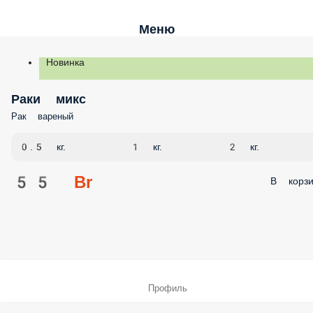
Меню
Новинка
Раки микс
Рак вареный
0.5 кг.
1 кг.
2 кг.
55 Br
В корзи
Профиль