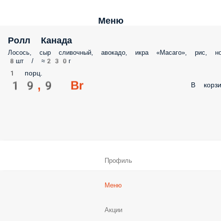
Меню
Ролл Канада
Лосось, сыр сливочный, авокадо, икра «Масаго», рис, но
8шт / ≈230г
1 порц.
19,9 Br
В корзи
Профиль
Меню
Акции