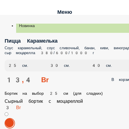
Меню
Новинка
Пицца Карамелька
Соус карамельный, соус сливочный, банан, киви, виноград, сыр
моцарелла 380/600/1000 г
25 см.
30 см.
40 см.
13,4 Br
В корз
Бортик на выбор 25 см (для сладких)
Сырный бортик с моцареллой
3 Br